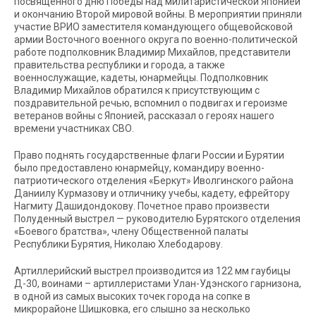
посвященного дню Победы над милитаристической Японией
и окончанию Второй мировой войны. В мероприятии приняли
участие ВРИО заместителя командующего общевойсковой
армии Восточного военного округа по военно-политической
работе подполковник Владимир Михайлов, представители
правительства республики и города, а также
военнослужащие, кадеты, юнармейцы. Подполковник
Владимир Михайлов обратился к присутствующим с
поздравительной речью, вспомнил о подвигах и героизме
ветеранов войны с Японией, рассказал о героях нашего
времени участниках СВО.
Право поднять государственные флаги России и Бурятии
было предоставлено юнармейцу, командиру военно-
патриотического отделения «Беркут» Иволгинского района
Даниилу Курмазову и отличнику учебы, кадету, ефрейтору
Нагмиту Дашидондокову. Почетное право произвести
Полуденный выстрел — руководителю Бурятского отделения
«Боевого братства», члену Общественной палаты
Республики Бурятия, Николаю Хлебодарову.
Артиллерийский выстрел производится из 122 мм гаубицы
Д-30, воинами – артиллеристами Улан-Удэнского гарнизона,
в одной из самых высоких точек города на сопке в
микрорайоне Шишковка, его слышно за несколько