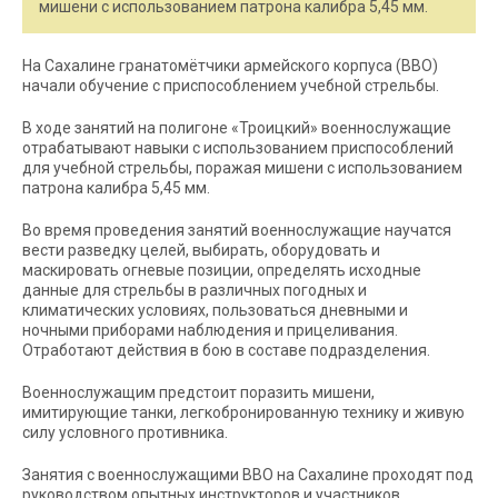
мишени с использованием патрона калибра 5,45 мм.
На Сахалине гранатомётчики армейского корпуса (ВВО)
начали обучение с приспособлением учебной стрельбы.
В ходе занятий на полигоне «Троицкий» военнослужащие
отрабатывают навыки с использованием приспособлений
для учебной стрельбы, поражая мишени с использованием
патрона калибра 5,45 мм.
Во время проведения занятий военнослужащие научатся
вести разведку целей, выбирать, оборудовать и
маскировать огневые позиции, определять исходные
данные для стрельбы в различных погодных и
климатических условиях, пользоваться дневными и
ночными приборами наблюдения и прицеливания.
Отработают действия в бою в составе подразделения.
Военнослужащим предстоит поразить мишени,
имитирующие танки, легкобронированную технику и живую
силу условного противника.
Занятия с военнослужащими ВВО на Сахалине проходят под
руководством опытных инструкторов и участников