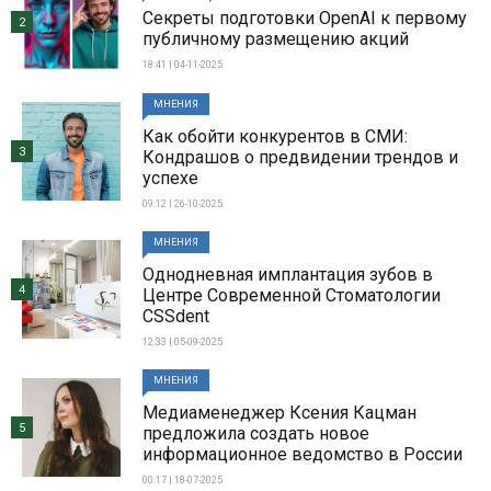
Секреты подготовки OpenAI к первому
2
публичному размещению акций
18:41 | 04-11-2025
МНЕНИЯ
Как обойти конкурентов в СМИ:
3
Кондрашов о предвидении трендов и
успехе
09:12 | 26-10-2025
МНЕНИЯ
Однодневная имплантация зубов в
4
Центре Современной Стоматологии
CSSdent
12:33 | 05-09-2025
МНЕНИЯ
Медиаменеджер Ксения Кацман
5
предложила создать новое
информационное ведомство в России
00:17 | 18-07-2025