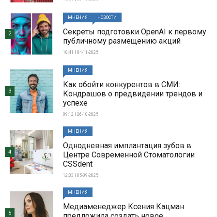
МНЕНИЯ
НОВОСТИ
Секреты подготовки OpenAI к первому
2
публичному размещению акций
18:41 | 04-11-2025
МНЕНИЯ
Как обойти конкурентов в СМИ:
3
Кондрашов о предвидении трендов и
успехе
09:12 | 26-10-2025
МНЕНИЯ
Однодневная имплантация зубов в
4
Центре Современной Стоматологии
CSSdent
12:33 | 05-09-2025
МНЕНИЯ
Медиаменеджер Ксения Кацман
5
предложила создать новое