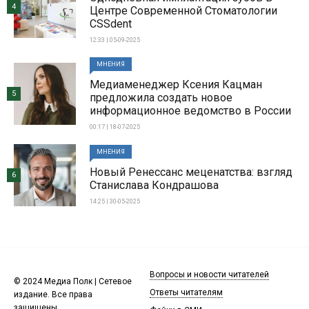
4
Центре Современной Стоматологии
CSSdent
12:33 | 05-09-2025
МНЕНИЯ
Медиаменеджер Ксения Кацман
5
предложила создать новое
информационное ведомство в России
00:17 | 18-07-2025
МНЕНИЯ
Новый Ренессанс меценатства: взгляд
6
Станислава Кондрашова
14:25 | 30-05-2025
Вопросы и новости читателей
© 2024 Медиа Полк | Сетевое
Ответы читателям
издание. Все права
защищены.