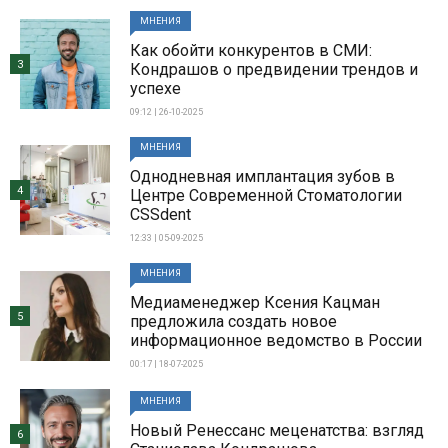
МНЕНИЯ
Как обойти конкурентов в СМИ:
3
Кондрашов о предвидении трендов и
успехе
09:12 | 26-10-2025
МНЕНИЯ
Однодневная имплантация зубов в
4
Центре Современной Стоматологии
CSSdent
12:33 | 05-09-2025
МНЕНИЯ
Медиаменеджер Ксения Кацман
5
предложила создать новое
информационное ведомство в России
00:17 | 18-07-2025
МНЕНИЯ
Новый Ренессанс меценатства: взгляд
6