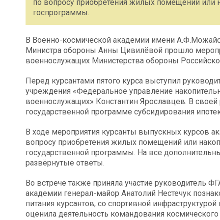
по вопросу приобретения жилых помещений или н
госпрограммы.
В Военно-космической академии имени А.Ф.Можайск
Министра обороны Анны Цивилёвой прошло меропр
военнослужащих Министерства обороны Российско
Перед курсантами пятого курса выступил руководи
учреждения «Федеральное управление накопитель
военнослужащих» Константин Ярославцев. В своей 
государственной программе субсидирования ипоте
В ходе мероприятия курсанты выпускных курсов 
вопросу приобретения жилых помещений или накопл
государственной программы. На все дополнитель
развёрнутые ответы.
Во встрече также приняла участие руководитель 
академии генерал-майор Анатолий Нестечук позна
питания курсантов, со спортивной инфраструктуро
оценила деятельность командования космического 