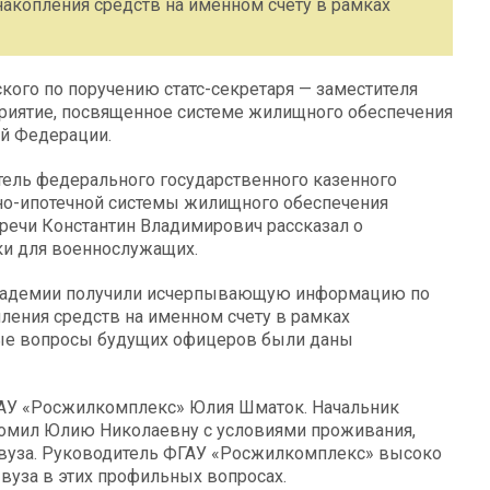
акопления средств на именном счету в рамках
ого по поручению статс-секретаря — заместителя
иятие, посвященное системе жилищного обеспечения
й Федерации.
тель федерального государственного казенного
но-ипотечной системы жилищного обеспечения
речи Константин Владимирович рассказал о
ки для военнослужащих.
академии получили исчерпывающую информацию по
ения средств на именном счету в рамках
ные вопросы будущих офицеров были даны
ФГАУ «Росжилкомплекс» Юлия Шматок. Начальник
комил Юлию Николаевну с условиями проживания,
й вуза. Руководитель ФГАУ «Росжилкомплекс» высоко
вуза в этих профильных вопросах.