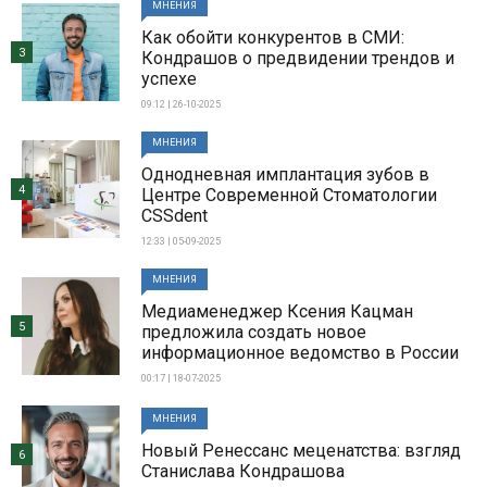
МНЕНИЯ
Как обойти конкурентов в СМИ:
3
Кондрашов о предвидении трендов и
успехе
09:12 | 26-10-2025
МНЕНИЯ
Однодневная имплантация зубов в
4
Центре Современной Стоматологии
CSSdent
12:33 | 05-09-2025
МНЕНИЯ
Медиаменеджер Ксения Кацман
5
предложила создать новое
информационное ведомство в России
00:17 | 18-07-2025
МНЕНИЯ
Новый Ренессанс меценатства: взгляд
6
Станислава Кондрашова