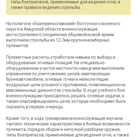
типы боеприпасов, применяемые для ведения огня, а
также правила ведения стрельбы.
На полигоне «Екатеринославский» Восточного военного
округа в Амурской области военнослужащие
мотострелкового соединения общевойсковой армии
выполнили стрельбы из 12,7мм крупнокалиберных
пулеметов.
Пулеметные расчеты отработали навыки по выбору и
оборудованию огневых позиций. На специально-
оборудованном участке местности наводчики выполнили
упражнения по уничтожению целей, имитирующих
бронеавтомобили, огневые точки и низколетящие
воздушные цели условного противника, появляющихся на
максимальных дальностях стрельбы. В ходе учебного боя
военнослужащим приходилось решать огневые задачи, а
также классифицировать цели, которые необходимо было
поразить в первую очередь.
Кроме того, в ходе тренировки военнослужащие изучили
тактико-технические характеристики и боевые возможности
пулемета, порядок сборки и неполной разборки оружия,
типы боеприпасов, применяемые для ведения огня, а также