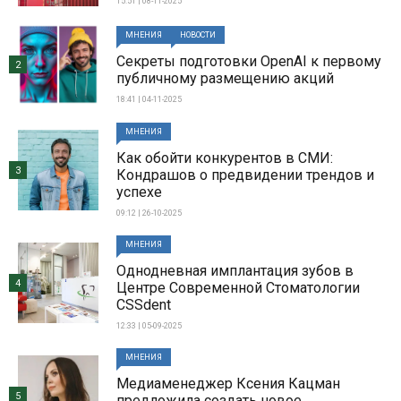
15:51 | 08-11-2025
МНЕНИЯ
НОВОСТИ
Секреты подготовки OpenAI к первому
2
публичному размещению акций
18:41 | 04-11-2025
МНЕНИЯ
Как обойти конкурентов в СМИ:
3
Кондрашов о предвидении трендов и
успехе
09:12 | 26-10-2025
МНЕНИЯ
Однодневная имплантация зубов в
4
Центре Современной Стоматологии
CSSdent
12:33 | 05-09-2025
МНЕНИЯ
Медиаменеджер Ксения Кацман
5
предложила создать новое