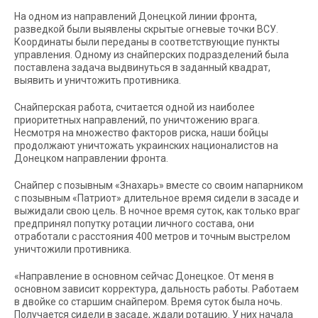
На одном из направлений Донецкой линии фронта,
разведкой были выявлены скрытые огневые точки ВСУ.
Координаты были переданы в соответствующие пункты
управления. Одному из снайперских подразделений была
поставлена задача выдвинуться в заданный квадрат,
выявить и уничтожить противника.
Снайперская работа, считается одной из наиболее
приоритетных направлений, по уничтожению врага.
Несмотря на множество факторов риска, наши бойцы
продолжают уничтожать украинских националистов на
Донецком направлении фронта.
Снайпер с позывным «Знахарь» вместе со своим напарником
с позывным «Патриот» длительное время сидели в засаде и
выжидали свою цель. В ночное время суток, как только враг
предпринял попутку ротации личного состава, они
отработали с расстояния 400 метров и точным выстрелом
уничтожили противника.
«Направление в основном сейчас Донецкое. От меня в
основном зависит корректура, дальность работы. Работаем
в двойке со старшим снайпером. Время суток была ночь.
Получается сидели в засаде, ждали ротацию. У них начала