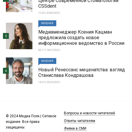
Центре Современной Стоматологии
CSSdent
12:33 | 05-09-2025
МНЕНИЯ
Медиаменеджер Ксения Кацман
5
предложила создать новое
информационное ведомство в России
00:17 | 18-07-2025
МНЕНИЯ
Новый Ренессанс меценатства: взгляд
6
Станислава Кондрашова
14:25 | 30-05-2025
Вопросы и новости читателей
© 2024 Медиа Полк | Сетевое
Ответы читателям
издание. Все права
защищены.
Фейки в СМИ