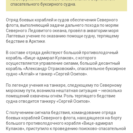
спасательного буксирного судна.
Отряд боевых кораблей и судов обеспечения Северного
флота, выполняющий задачи дальнего похода по морям
Северного Ледовитого океана, провёл в акватории моря
Лаптевых учение по оказанию помощи судну, терпящему
бедствие в Арктике.
В составе отряда действуют большой противолодочный
корабль «Вице-адмирал Кулаков», с которого
осуществляется управление силами, большой десантный
корабль «Александр Отраковский», спасательное буксирное
судно «Алтай» и танкер «Сергей Осипов».
По легенде учения на танкере, следующему по Северному
морскому пути, возникла нештатная ситуация – несколько
помещений охвачены огнём. Роль терпящего бедствие
судна отводится танкеру «Сергей Осипов».
С получением сигнала бедствия, командование отряда
боевых кораблей Северного флота, находящееся на борту
большого противолодочного корабля «Вице-адмирал
Кулаков», приступило к проведению поисково-спасательной