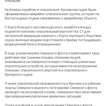
операции.
На боевых кораблях и спасательно-буксирном судне были
сформированы аварийно-спасательные группы, которые на
быстроходных лодках направились к аварийному объекту.
С борта большого противолодочного корабля в воздух
поднялся поисково-спасательный вертолёт Ка-27 для
экстренной эвакуации раненого с борта терпящего бедствия
судна, военные медики подготовили к приёму пострадавших
медицинский блок и операционную.
В ходе учения моряки Северного флота отрабатывают свои
действия при тушении пожара, спасении людей,
оказавшихся на поверхности моря с помощью различных
спасательных устройств, которые имеются на вооружении
поисково-спасательного вертолёта и спасательного
буксирного судна.
Учения спасательной направленности в Арктике и в районах
трассы Северного морского пути моряки Северного флота
проводят на регулярной основе, совершенствуя свои навыки
при разрешении различных кризисных ситуаций.
Отряд кораблей и судов обеспечения Северного флота