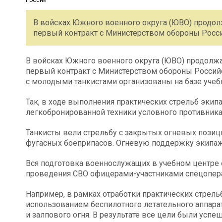
В войсках Южного военного округа (ЮВО) продо
первый контракт с Министерством обороны Росс
В войсках Южного военного округа (ЮВО) продолж
первый контракт с Министерством обороны Российс
с молодыми танкистами организованы на базе учеб
Так, в ходе выполнения практических стрельб эки
легкобронированной техники условного противника
Танкисты вели стрельбу с закрытых огневых позици
фугасных боеприпасов. Огневую поддержку экипаж
Вся подготовка военнослужащих в учебном центре о
проведения СВО офицерами-участниками спецопер
Например, в рамках отработки практических стрель
использованием беспилотного летательного аппара
и залпового огня. В результате все цели были усп