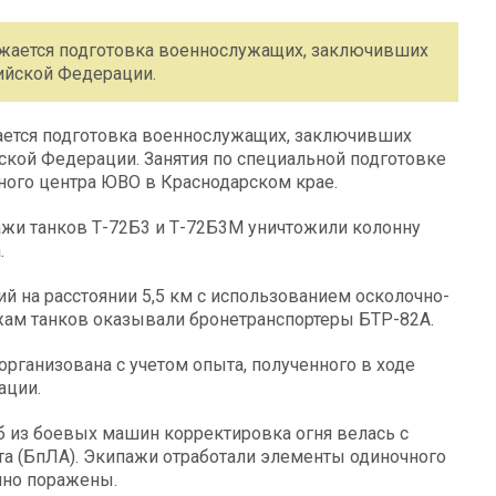
лжается подготовка военнослужащих, заключивших
ийской Федерации.
ается подготовка военнослужащих, заключивших
кой Федерации. Занятия по специальной подготовке
ного центра ЮВО в Краснодарском крае.
пажи танков Т-72Б3 и Т-72Б3М уничтожили колонну
.
й на расстоянии 5,5 км с использованием осколочно-
ам танков оказывали бронетранспортеры БТР-82А.
рганизована с учетом опыта, полученного в ходе
ации.
б из боевых машин корректировка огня велась с
та (БпЛА). Экипажи отработали элементы одиночного
ешно поражены.