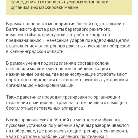
приведения в готовность пусковых установок и
организацию маскировки машин.
В рамках планового мероприятия боевой подготовки сил
Балтийского флота расчеты берегового ракетного
комплекса «Бал» приступили к отработке задач по
предназначению — нанесение ударов по надводным целям
с выполнением электронных ракетных пусков на побережье
в Калининградской области.
В рамках учения подразделения в составе колонн
совершили марш из мест постоянной дислокации в
назначенные районы, где военнослужащие отрабатывают
нормативы приведения в готовность пусковых установок и
организацию маскировки машин.
Также ракетчики проводят тренировки по организации
охранения позиционного района, в том числе и с помощью
беспилотных летательных аппаратов.
В ходе практических действий на местности мобильные
пусковые установки по учебным задачам разворачиваются
на побережье, где военнослужащие тренируются наносить
удар по отряду кораблей условного противника с