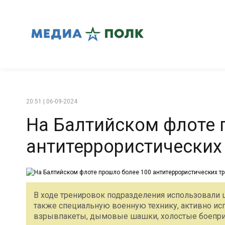
20:51 | 06-09-2024
На Балтийском флоте 
антитеррористических
В ходе тренировок подразделения использовали 
также специальную военную технику, активно исп
взрывпакеты, дымовые шашки, холостые боепри