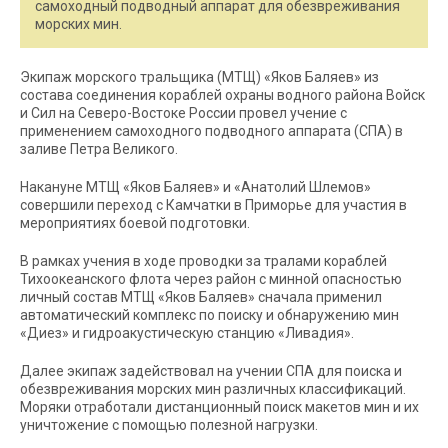
самоходный подводный аппарат для обезвреживания
морских мин.
Экипаж морского тральщика (МТЩ) «Яков Баляев» из
состава соединения кораблей охраны водного района Войск
и Сил на Северо-Востоке России провел учение с
применением самоходного подводного аппарата (СПА) в
заливе Петра Великого.
Накануне МТЩ «Яков Баляев» и «Анатолий Шлемов»
совершили переход с Камчатки в Приморье для участия в
мероприятиях боевой подготовки.
В рамках учения в ходе проводки за тралами кораблей
Тихоокеанского флота через район с минной опасностью
личный состав МТЩ «Яков Баляев» сначала применил
автоматический комплекс по поиску и обнаружению мин
«Диез» и гидроакустическую станцию «Ливадия».
Далее экипаж задействовал на учении СПА для поиска и
обезвреживания морских мин различных классификаций.
Моряки отработали дистанционный поиск макетов мин и их
уничтожение с помощью полезной нагрузки.