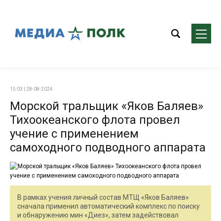
15:03 | 28-08-2024
Морской тральщик «Яков Баляев»
Тихоокеанского флота провел
учение с применением
самоходного подводного аппарата
В рамках учения личный состав МТЩ «Яков Баляев»
сначала применил автоматический комплекс по поиску
и обнаружению мин «Диез», затем задействовал