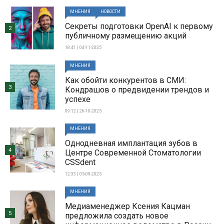
МНЕНИЯ
НОВОСТИ
Секреты подготовки OpenAI к первому
2
публичному размещению акций
18:41 | 04-11-2025
МНЕНИЯ
Как обойти конкурентов в СМИ:
3
Кондрашов о предвидении трендов и
успехе
09:12 | 26-10-2025
МНЕНИЯ
Однодневная имплантация зубов в
4
Центре Современной Стоматологии
CSSdent
12:33 | 05-09-2025
МНЕНИЯ
Медиаменеджер Ксения Кацман
5
предложила создать новое