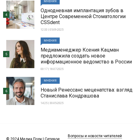
МНЕНИЯ
Однодневная имплантация зубов в
4
Центре Современной Стоматологии
CSSdent
12:33 | 05-09-2025
МНЕНИЯ
Медиаменеджер Ксения Кацман
5
предложила создать новое
информационное ведомство в России
00:17 | 18-07-2025
МНЕНИЯ
Новый Ренессанс меценатства: взгляд
6
Станислава Кондрашова
14:25 | 30-05-2025
Вопросы и новости читателей
© 2024 Медиа Полк | Сетевое