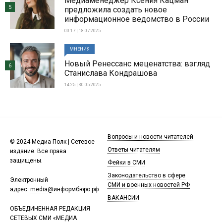
Медиаменеджер Ксения Кацман
5
предложила создать новое
информационное ведомство в России
00:17 | 18-07-2025
МНЕНИЯ
Новый Ренессанс меценатства: взгляд
6
Станислава Кондрашова
14:25 | 30-05-2025
Вопросы и новости читателей
© 2024 Медиа Полк | Сетевое
Ответы читателям
издание. Все права
защищены.
Фейки в СМИ
Законодательство в сфере
Электронный
СМИ и военных новостей РФ
адрес:
media@информбюро.рф
ВАКАНСИИ
ОБЪЕДИНЕННАЯ РЕДАКЦИЯ
СЕТЕВЫХ СМИ «МЕДИА