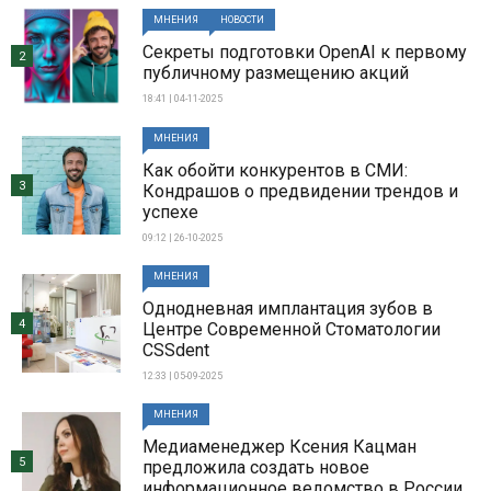
МНЕНИЯ
НОВОСТИ
Секреты подготовки OpenAI к первому
2
публичному размещению акций
18:41 | 04-11-2025
МНЕНИЯ
Как обойти конкурентов в СМИ:
3
Кондрашов о предвидении трендов и
успехе
09:12 | 26-10-2025
МНЕНИЯ
Однодневная имплантация зубов в
4
Центре Современной Стоматологии
CSSdent
12:33 | 05-09-2025
МНЕНИЯ
Медиаменеджер Ксения Кацман
5
предложила создать новое
информационное ведомство в России