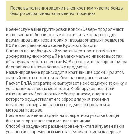
После выполнения задачи на конкретном участке бойцы
быстро сворачиваются и меняют позицию.
Военнослужащие группировки войск «Север» продолжают
использовать беспилотные летательные аппараты для
разминирования территорий от взрывоопасных предметов
ВСУ в приграничном районе Курской области.
Сначала на необходимый участок местности запускают
дрон-разведчик, который на максимально низких высотах
обнаруживает оставленные ВСУ ловушки, неразорвавшиеся
боеприпасы и взрывоопасные предметы.
Разминирование происходит в кратчайшие сроки. При этом
личный состав остаётся на безопасном расстоянии.
Расчёт БпЛА оперативно выгружает необходимую технику и
устанавливает её на местности. К обнаруженной цели
отправляется беспилотник с боеприпасом, оператор
которого осуществляет его сброс для уничтожения
выявленных взрывоопасных предметов противника
методом подрыва.
После выполнения задачи на конкретном участке бойцы
быстро сворачиваются и меняют позицию.
Способ «воздушного разминирования» стал актуален из-за
установки современных мин на сейсмические и лазерные