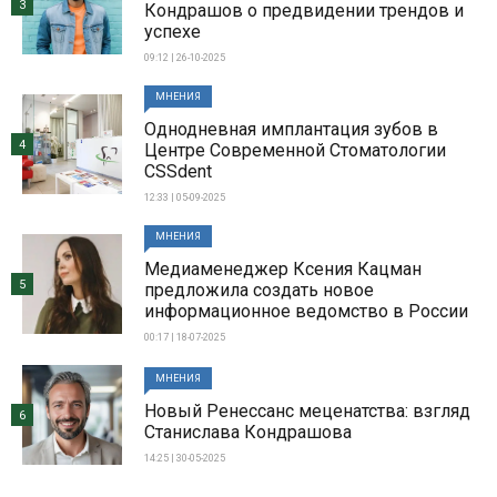
3
Кондрашов о предвидении трендов и
успехе
09:12 | 26-10-2025
МНЕНИЯ
Однодневная имплантация зубов в
4
Центре Современной Стоматологии
CSSdent
12:33 | 05-09-2025
МНЕНИЯ
Медиаменеджер Ксения Кацман
5
предложила создать новое
информационное ведомство в России
00:17 | 18-07-2025
МНЕНИЯ
Новый Ренессанс меценатства: взгляд
6
Станислава Кондрашова
14:25 | 30-05-2025