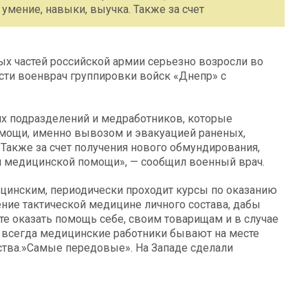
 умение, навыки, выучка. Также за счет
ых частей российской армии серьезно возросли во
сти военврач группировки войск «Днепр» с
их подразделений и медработников, которые
мощи, именно вывозом и эвакуацией раненых,
. Также за счет получения нового обмундирования,
й медицинской помощи», — сообщил военный врач.
цинским, периодически проходит курсы по оказанию
ние тактической медицине личного состава, дабы
те оказать помощь себе, своим товарищам и в случае
е всегда медицинские работники бывают на месте
тства.»Самые передовые». На Западе сделали