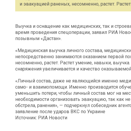
и эвакуацией раненых, несомненно, растет. Растет
Выучка и оснащение как медицинских, так и строев
время проведения спецоперации, заявил РИА Ново
позывным «Дастан».
«Медицинская выучка личного состава, медицинск
непосредственно занимаются оказанием первой по
несомненно, растет. Растет умение, навыки, выучка
снаряжения увеличивается и качество оказываемо
«Личный состав, даже не являющийся именно меди
само- и взаимопомощи. Именно производится обуче
уменьшить потери, чтобы личный состав мог на мес
необходимости организовать эвакуацию, так как н
обстрела, ранения», — подчеркнул собеседник аген
заявление после ударов ВКС по Украине
Источник: РИА Новости