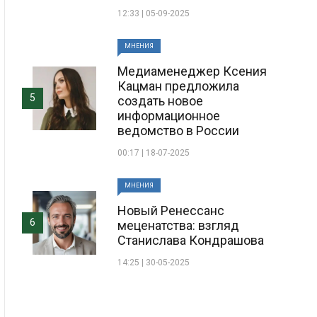
12:33 | 05-09-2025
МНЕНИЯ
Медиаменеджер Ксения
Кацман предложила
5
создать новое
информационное
ведомство в России
00:17 | 18-07-2025
МНЕНИЯ
Новый Ренессанс
6
меценатства: взгляд
Станислава Кондрашова
14:25 | 30-05-2025