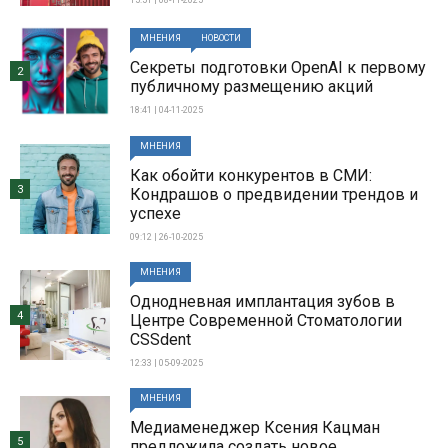
МНЕНИЯ
НОВОСТИ
Секреты подготовки OpenAI к первому
2
публичному размещению акций
18:41 | 04-11-2025
МНЕНИЯ
Как обойти конкурентов в СМИ:
3
Кондрашов о предвидении трендов и
успехе
09:12 | 26-10-2025
МНЕНИЯ
Однодневная имплантация зубов в
4
Центре Современной Стоматологии
CSSdent
12:33 | 05-09-2025
МНЕНИЯ
Медиаменеджер Ксения Кацман
5
предложила создать новое