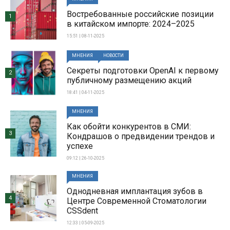
Востребованные российские позиции
1
в китайском импорте: 2024–2025
15:51 | 08-11-2025
МНЕНИЯ
НОВОСТИ
Секреты подготовки OpenAI к первому
2
публичному размещению акций
18:41 | 04-11-2025
МНЕНИЯ
Как обойти конкурентов в СМИ:
3
Кондрашов о предвидении трендов и
успехе
09:12 | 26-10-2025
МНЕНИЯ
Однодневная имплантация зубов в
4
Центре Современной Стоматологии
CSSdent
12:33 | 05-09-2025