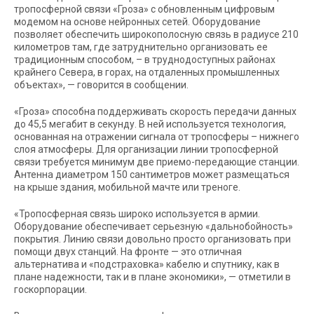
тропосферной связи «Гроза» с обновленным цифровым
модемом на основе нейронных сетей. Оборудование
позволяет обеспечить широкополосную связь в радиусе 210
километров там, где затруднительно организовать ее
традиционным способом, – в труднодоступных районах
крайнего Севера, в горах, на отдаленных промышленных
объектах», — говорится в сообщении.
«Гроза» способна поддерживать скорость передачи данных
до 45,5 мегабит в секунду. В ней используется технология,
основанная на отражении сигнала от тропосферы – нижнего
слоя атмосферы. Для организации линии тропосферной
связи требуется минимум две приемо-передающие станции.
Антенна диаметром 150 сантиметров может размещаться
на крыше здания, мобильной мачте или треноге.
«Тропосферная связь широко используется в армии.
Оборудование обеспечивает серьезную «дальнобойность»
покрытия. Линию связи довольно просто организовать при
помощи двух станций. На фронте — это отличная
альтернатива и «подстраховка» кабелю и спутнику, как в
плане надежности, так и в плане экономики», — отметили в
госкорпорации.