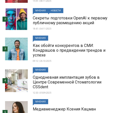
15:51 | 08-11-2025
МНЕНИЯ
НОВОСТИ
Секреты подготовки OpenAI к первому
2
публичному размещению акций
18:41 | 04-11-2025
МНЕНИЯ
Как обойти конкурентов в СМИ:
3
Кондрашов о предвидении трендов и
успехе
09:12 | 26-10-2025
МНЕНИЯ
Однодневная имплантация зубов в
4
Центре Современной Стоматологии
CSSdent
12:33 | 05-09-2025
МНЕНИЯ
Медиаменеджер Ксения Кацман
5