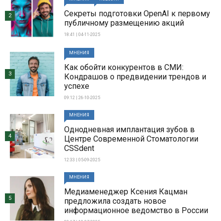
Секреты подготовки OpenAI к первому
2
публичному размещению акций
18:41 | 04-11-2025
МНЕНИЯ
Как обойти конкурентов в СМИ:
3
Кондрашов о предвидении трендов и
успехе
09:12 | 26-10-2025
МНЕНИЯ
Однодневная имплантация зубов в
4
Центре Современной Стоматологии
CSSdent
12:33 | 05-09-2025
МНЕНИЯ
Медиаменеджер Ксения Кацман
5
предложила создать новое
информационное ведомство в России