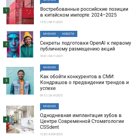
МНЕНИЯ
Востребованные российские позиции
1
в китайском импорте: 2024–2025
15:51 | 08-11-2025
МНЕНИЯ
НОВОСТИ
Секреты подготовки OpenAI к первому
2
публичному размещению акций
18:41 | 04-11-2025
МНЕНИЯ
Как обойти конкурентов в СМИ:
3
Кондрашов о предвидении трендов и
успехе
09:12 | 26-10-2025
МНЕНИЯ
Однодневная имплантация зубов в
4
Центре Современной Стоматологии
CSSdent
12:33 | 05-09-2025