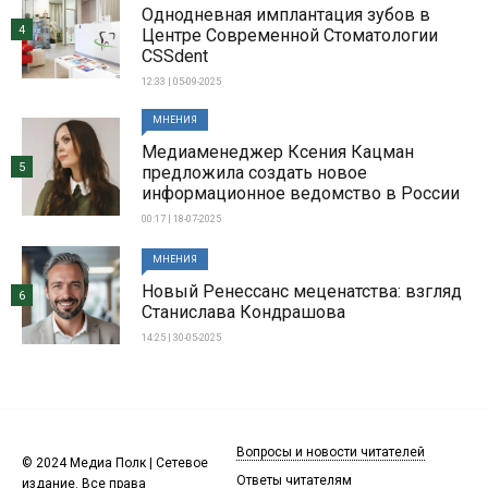
Однодневная имплантация зубов в
4
Центре Современной Стоматологии
CSSdent
12:33 | 05-09-2025
МНЕНИЯ
Медиаменеджер Ксения Кацман
5
предложила создать новое
информационное ведомство в России
00:17 | 18-07-2025
МНЕНИЯ
Новый Ренессанс меценатства: взгляд
6
Станислава Кондрашова
14:25 | 30-05-2025
Вопросы и новости читателей
© 2024 Медиа Полк | Сетевое
Ответы читателям
издание. Все права