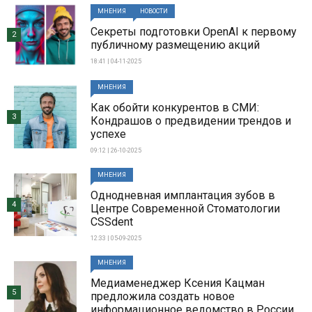
МНЕНИЯ
НОВОСТИ
Секреты подготовки OpenAI к первому
2
публичному размещению акций
18:41 | 04-11-2025
МНЕНИЯ
Как обойти конкурентов в СМИ:
3
Кондрашов о предвидении трендов и
успехе
09:12 | 26-10-2025
МНЕНИЯ
Однодневная имплантация зубов в
4
Центре Современной Стоматологии
CSSdent
12:33 | 05-09-2025
МНЕНИЯ
Медиаменеджер Ксения Кацман
5
предложила создать новое
информационное ведомство в России