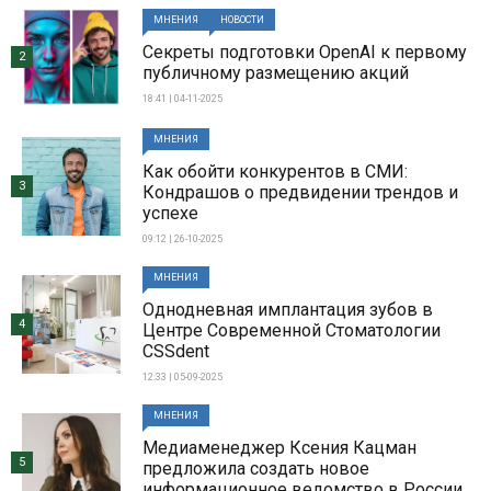
МНЕНИЯ
НОВОСТИ
Секреты подготовки OpenAI к первому
2
публичному размещению акций
18:41 | 04-11-2025
МНЕНИЯ
Как обойти конкурентов в СМИ:
3
Кондрашов о предвидении трендов и
успехе
09:12 | 26-10-2025
МНЕНИЯ
Однодневная имплантация зубов в
4
Центре Современной Стоматологии
CSSdent
12:33 | 05-09-2025
МНЕНИЯ
Медиаменеджер Ксения Кацман
5
предложила создать новое
информационное ведомство в России