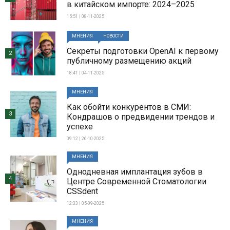
в китайском импорте: 2024–2025
15:51 | 08-11-2025
МНЕНИЯ
НОВОСТИ
Секреты подготовки OpenAI к первому
2
публичному размещению акций
18:41 | 04-11-2025
МНЕНИЯ
Как обойти конкурентов в СМИ:
3
Кондрашов о предвидении трендов и
успехе
09:12 | 26-10-2025
МНЕНИЯ
Однодневная имплантация зубов в
4
Центре Современной Стоматологии
CSSdent
12:33 | 05-09-2025
МНЕНИЯ