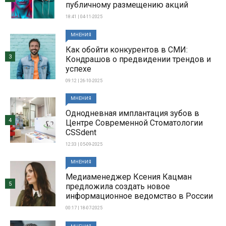
публичному размещению акций
18:41 | 04-11-2025
МНЕНИЯ
Как обойти конкурентов в СМИ:
3
Кондрашов о предвидении трендов и
успехе
09:12 | 26-10-2025
МНЕНИЯ
Однодневная имплантация зубов в
4
Центре Современной Стоматологии
CSSdent
12:33 | 05-09-2025
МНЕНИЯ
Медиаменеджер Ксения Кацман
5
предложила создать новое
информационное ведомство в России
00:17 | 18-07-2025