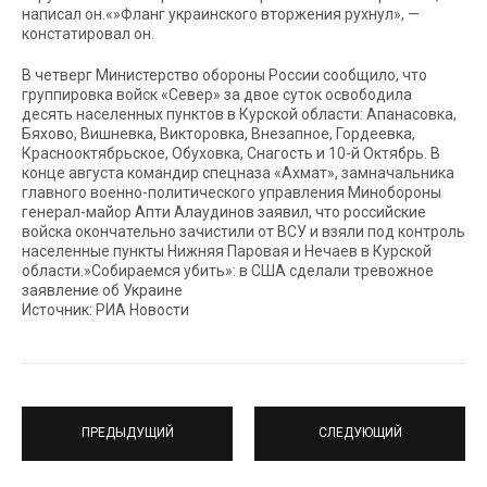
написал он.«»Фланг украинского вторжения рухнул», —
констатировал он.
В четверг Министерство обороны России сообщило, что
группировка войск «Север» за двое суток освободила
десять населенных пунктов в Курской области: Апанасовка,
Бяхово, Вишневка, Викторовка, Внезапное, Гордеевка,
Краснооктябрьское, Обуховка, Снагость и 10-й Октябрь. В
конце августа командир спецназа «Ахмат», замначальника
главного военно-политического управления Минобороны
генерал-майор Апти Алаудинов заявил, что российские
войска окончательно зачистили от ВСУ и взяли под контроль
населенные пункты Нижняя Паровая и Нечаев в Курской
области.»Собираемся убить»: в США сделали тревожное
заявление об Украине
Источник: РИА Новости
ПРЕДЫДУЩИЙ
СЛЕДУЮЩИЙ