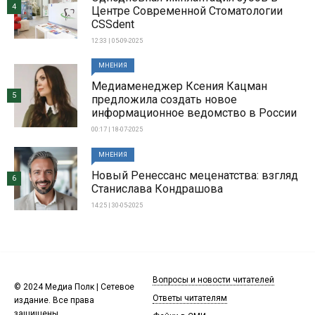
4
Центре Современной Стоматологии
CSSdent
12:33 | 05-09-2025
МНЕНИЯ
Медиаменеджер Ксения Кацман
5
предложила создать новое
информационное ведомство в России
00:17 | 18-07-2025
МНЕНИЯ
Новый Ренессанс меценатства: взгляд
6
Станислава Кондрашова
14:25 | 30-05-2025
Вопросы и новости читателей
© 2024 Медиа Полк | Сетевое
Ответы читателям
издание. Все права
защищены.