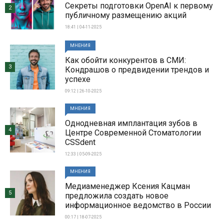
Секреты подготовки OpenAI к первому
2
публичному размещению акций
18:41 | 04-11-2025
МНЕНИЯ
Как обойти конкурентов в СМИ:
3
Кондрашов о предвидении трендов и
успехе
09:12 | 26-10-2025
МНЕНИЯ
Однодневная имплантация зубов в
4
Центре Современной Стоматологии
CSSdent
12:33 | 05-09-2025
МНЕНИЯ
Медиаменеджер Ксения Кацман
5
предложила создать новое
информационное ведомство в России
00:17 | 18-07-2025